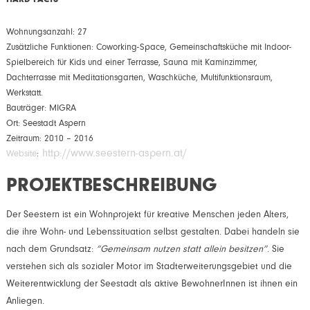
Wohnungsanzahl: 27
Zusätzliche Funktionen: Coworking-Space, Gemeinschaftsküche mit Indoor-
Spielbereich für Kids und einer Terrasse, Sauna mit Kaminzimmer,
Dachterrasse mit Meditationsgarten, Waschküche, Multifunktionsraum,
Werkstatt.
Bauträger: MIGRA
Ort: Seestadt Aspern
Zeitraum: 2010 – 2016
http://www.seestern-aspern.at/
Website
:
PROJEKTBESCHREIBUNG
Der Seestern ist ein Wohnprojekt für kreative Menschen jeden Alters,
die ihre Wohn- und Lebenssituation selbst gestalten. Dabei handeln sie
nach dem Grundsatz:
“Gemeinsam nutzen statt allein besitzen”
. Sie
verstehen sich als sozialer Motor im Stadterweiterungsgebiet und die
Weiterentwicklung der Seestadt als aktive BewohnerInnen ist ihnen ein
Anliegen.