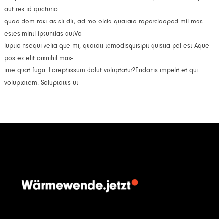
aut res id quaturio
quae dem rest as sit dit, ad mo eicia quatate reparciaeped mil mos
estes minti ipsuntias autVo-
luptio nsequi velia que mi, quatati temodisquisipit quistia pel est Aque
pos ex elit omnihil max-
ime quat fuga. Loreptiissum dolut voluptatur?Endanis impelit et qui
voluptatem. Soluptatus ut