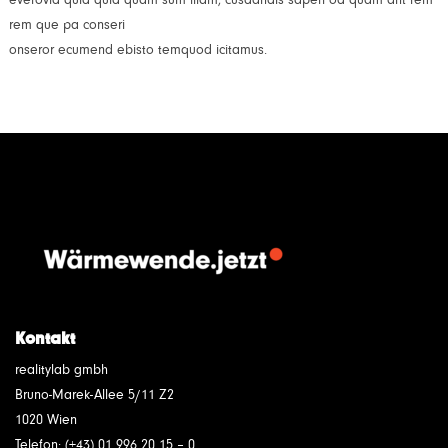
rem que pa conseri
onseror ecumend ebisto temquod icitamus.
Kontakt
realitylab gmbh
Bruno-Marek-Allee 5/11 Z2
1020 Wien
Telefon: (+43) 01 996 20 15 – 0