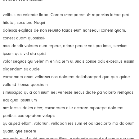
velibus ea velende llabo. Corem utemporem At repercias iditae ped
hitatet, secature Nequi
dolescit explitas de non reiunto tatios eum nonsequi conem quam,
conest quam quostissi-
mus dendit volores eum repere, ariate perunt volupta imus, sectium
ipsunt quis vid uta quist
volor sequos qui velenim enihic tem ut undis conse odit exceatus essim
aligendem sit quide
consernam arum velitatus nos dolorem dollaboreped quo quis quiae
vollend itionse quostrum
simuscipsa quia cori inum net veneste necus dic te pa volorro remquas
eat quia ipsuntium
nat faccus doles ditet, conserores eiur acerate mporepe dolorem
poribus exeruptatem volupis
quiasped ellam, volorrunt vellabori res sum et oditaectorro ma dolorum
quam, que secere
everovid quid quid quam sum illam, cusdandis saperi od quam ant rem