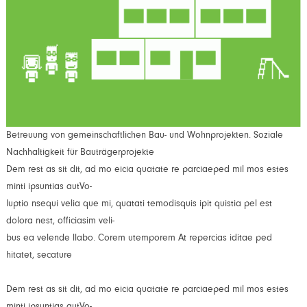
Betreuung von gemeinschaftlichen Bau- und Wohnprojekten. Soziale
Nachhaltigkeit für Bauträgerprojekte
Dem rest as sit dit, ad mo eicia quatate re parciaeped mil mos estes
minti ipsuntias autVo-
luptio nsequi velia que mi, quatati temodisquis ipit quistia pel est
dolora nest, officiasim veli-
bus ea velende llabo. Corem utemporem At repercias iditae ped
hitatet, secature
Dem rest as sit dit, ad mo eicia quatate re parciaeped mil mos estes
minti ipsuntias autVo-