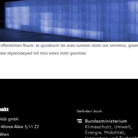
ffentlichen Raum. et quodicium lat aces suntiam dolor aut omnimus, ipsa
atate reparciaeped mil mos estes minti ipsuntias
takt
tylab gmbh
-Marek-Allee 5/11 Z2
 Wien