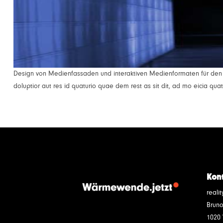
Design von Medienfassaden und interaktiven Medienformaten für den ö
doluptior aut res id quaturio quae dem rest as sit dit, ad mo eicia qu
Kon
reali
Bruno
1020