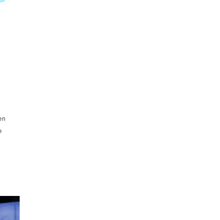
en
e
»